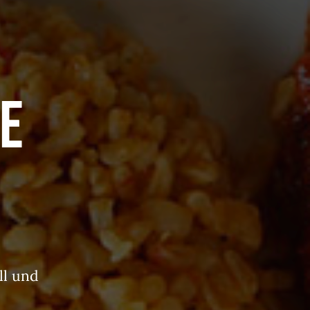
e
ll und