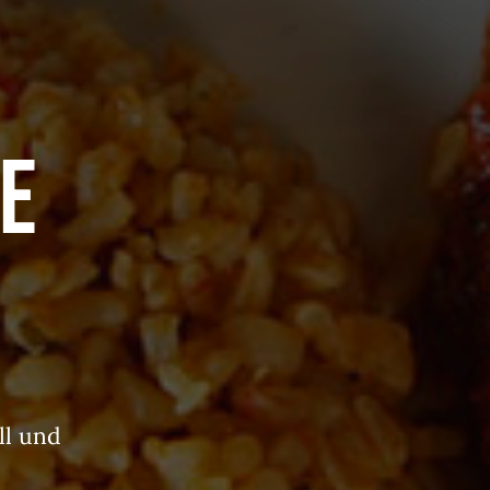
e
ll und