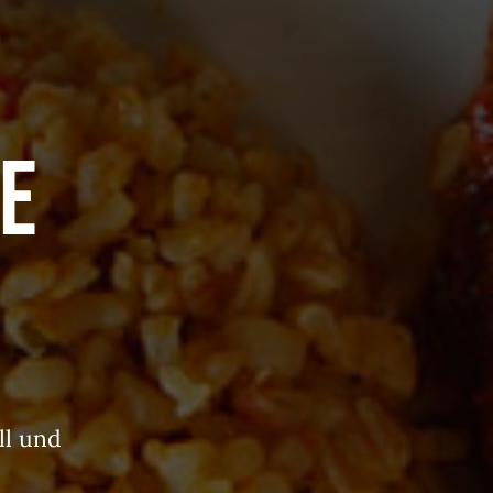
e
ll und